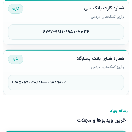
شماره کارت بانک ملی
کارت
واریز کمک‌های مردمی
6037-9911-9950-5524
شماره شبای بانک پاسارگاد
شبا
واریز کمک‌های مردمی
IR850570020681000098898001
رسانه بنیاد
آخرین ویدیوها و مجلات